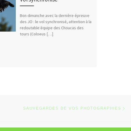
Bon dimanche avec la dernière épreuve
des JO : le vol synchronisé, attention à la
redoutable équipe des Choucas des
tours (Coloeus […]
Ar
 ARTICLES
SAUVEGARDES DE VOS PHOTOGRAPHIES