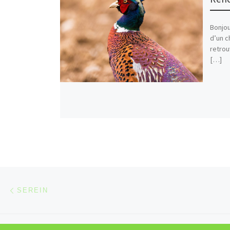
Bonjou
d’un c
retrou
[…]
Parcourir les articles
Article précédent
SEREIN