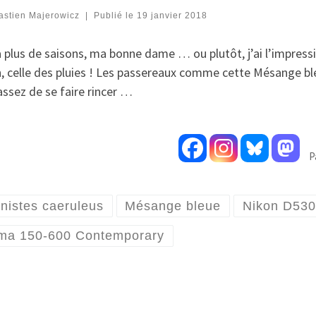
astien Majerowicz
|
Publié le
19 janvier 2018
 a plus de saisons, ma bonne dame … ou plutôt, j’ai l’impres
, celle des pluies ! Les passereaux comme cette Mésange ble
assez de se faire rincer …
P
nistes caeruleus
Mésange bleue
Nikon D53
ma 150-600 Contemporary