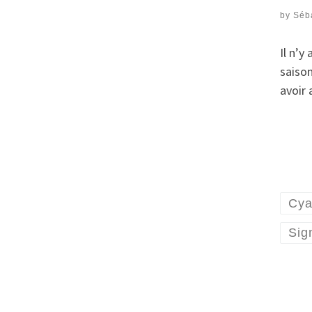
by
Séb
Il n’y
saison
avoir 
Cya
Sig