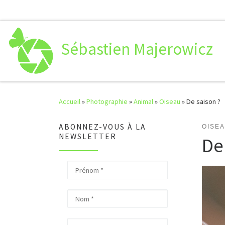
Passer au contenu
Sébastien Majerowicz
Accueil
»
Photographie
»
Animal
»
Oiseau
»
De saison ?
ABONNEZ-VOUS À LA
OISE
NEWSLETTER
De