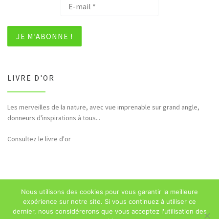
LIVRE D'OR
Les merveilles de la nature, avec vue imprenable sur grand angle,
donneurs d'inspirations à tous...
Consultez le livre d'or
Nous utilisons des cookies pour vous garantir la meilleure
© 2026
Sébastien Majerowicz
–
Mentions légales
– Tous droits
expérience sur notre site. Si vous continuez à utiliser ce
réservés
dernier, nous considérerons que vous acceptez l'utilisation des