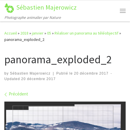
Sébastien Majerowicz
Passer au contenu
Me
Photographe animalier par Nature
Accueil
»
2018
»
janvier
»
05
»
Réaliser un panorama au téléobjectif
»
panorama_exploded_2
panorama_exploded_2
by
Sébastien Majerowicz
|
Publié le
20 décembre 2017
-
Updated
20 décembre 2017
Navigation des images
Précédent