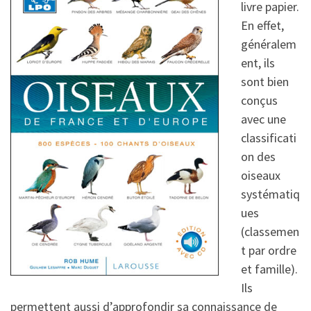
livre papier.
En effet,
généralem
ent, ils
sont bien
conçus
avec une
classificati
on des
oiseaux
systématiq
ues
(classemen
t par ordre
et famille).
Ils
permettent aussi d’approfondir sa connaissance de