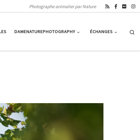
Photographe animalier par Nature
Se
LES
DAMENATUREPHOTOGRAPHY
ÉCHANGES