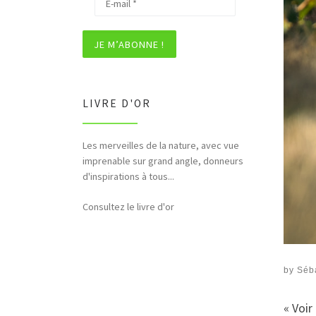
LIVRE D'OR
Bonjour et merci pour tous ces
hommages rendus à la nature (faune,
flore,etc...)
Consultez le livre d'or
by
Séb
« Voir