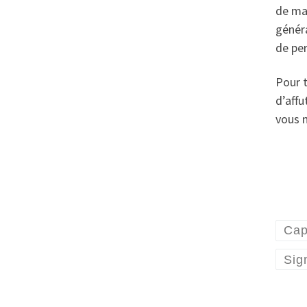
de mam
généra
de pe
Pour t
d’affu
vous n
Cap
Sig