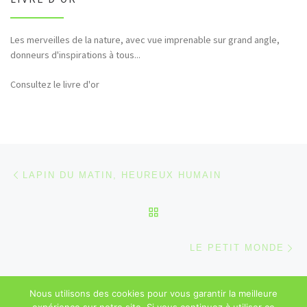
Les merveilles de la nature, avec vue imprenable sur grand angle,
Bonjour et merci pour tous ces hommages rendus à la nature (faune,
donneurs d'inspirations à tous...
flore,etc...)
Consultez le livre d'or
Parcourir les articles
Article précédent
LAPIN DU MATIN, HEUREUX HUMAIN
RETOUR À LA LISTE DES
Ar
LE PETIT MONDE
Nous utilisons des cookies pour vous garantir la meilleure
© 2026
Sébastien Majerowicz
–
Mentions légales
– Tous droits