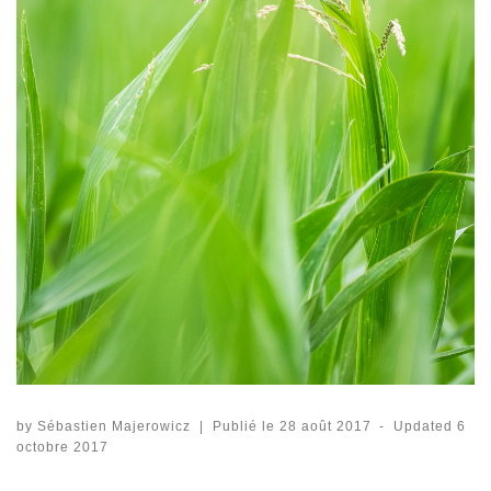
by
Sébastien Majerowicz
|
Publié le
28 août 2017
-
Updated
6
octobre 2017