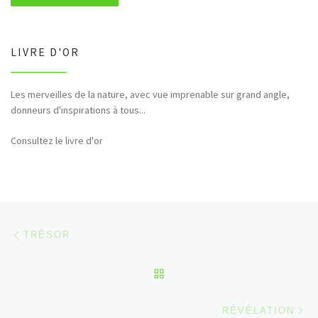
LIVRE D'OR
Les merveilles de la nature, avec vue imprenable sur grand angle,
Bonjour et merci pour tous ces hommages rendus à la nature (faune,
donneurs d'inspirations à tous...
flore,etc...)
Consultez le livre d'or
Parcourir les articles
Article précédent
TRÉSOR
RETOUR À LA LISTE DES
Ar
RÉVÉLATION