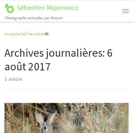
Sébastien Majerowicz
Passer au contenu
Me
Photographe animalier par Nature
Accueil
»
2017
»
août
»
06
Archives journalières:
6
août 2017
1 article