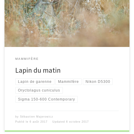
[…]
MAMMIFÈRE
Lapin du matin
Lapin de garenne
Mammifère
Nikon D5300
Oryctolagus cuniculus
Sigma 150-600 Contemporary
by
Sébastien Majerowicz
Publié le
6 août 2017
Updated
6 octobre 2017