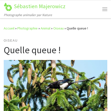
Sébastien Majerowicz
Passer au contenu
Me
Photographe animalier par Nature
Accueil
»
Photographie
»
Animal
»
Oiseau
»
Quelle queue !
OISEAU
Quelle queue !