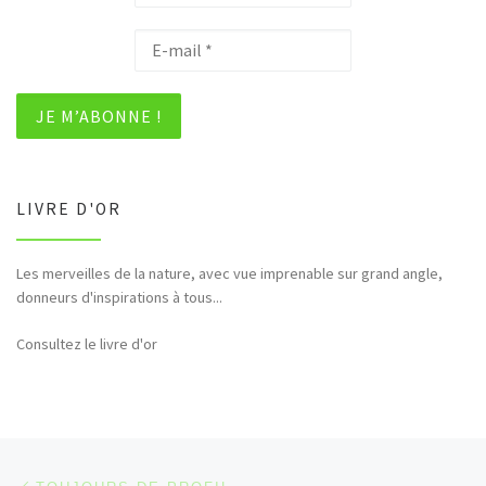
LIVRE D'OR
Les merveilles de la nature, avec vue imprenable sur grand angle,
Bonjour et merci pour tous ces hommages rendus à la nature (faune,
donneurs d'inspirations à tous...
flore,etc...)
Consultez le livre d'or
Parcourir les articles
Article précédent