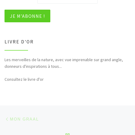
LIVRE D'OR
Les merveilles de la nature, avec vue imprenable sur grand angle,
donneurs d'inspirations à tous...
Consultez le livre d'or
Parcourir les articles
Article précédent
MON GRAAL
RETOUR À LA LISTE DES