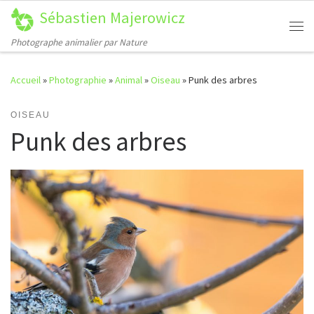
Sébastien Majerowicz
Passer au contenu
Me
Photographe animalier par Nature
Accueil
»
Photographie
»
Animal
»
Oiseau
»
Punk des arbres
OISEAU
Punk des arbres