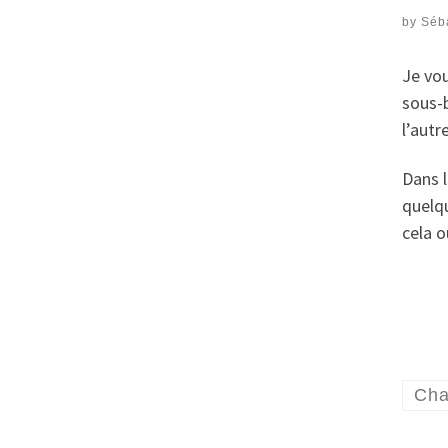
by
Séb
Je vo
sous-
l’autr
Dans 
quelq
cela 
Cha