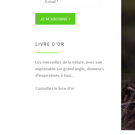
LIVRE D'OR
Bonjour et merci pour tous ces
hommages rendus à la nature (faune,
flore,etc...)
Consultez le livre d'or