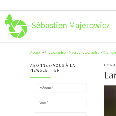
Passer au contenu
Sébastien Majerowicz
Accueil
»
Photographie
»
Macrophotographie
»
Champi
ABONNEZ-VOUS À LA
CHAM
NEWSLETTER
La