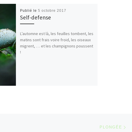
Publié le
5 octobre 2017
Self-defense
L’automne est là, les feuilles tombent, les
matins sont frais voire froid, les oiseaux
migrent, … et les champignons poussent
!
Ar
 ARTICLES
PLONGÉE