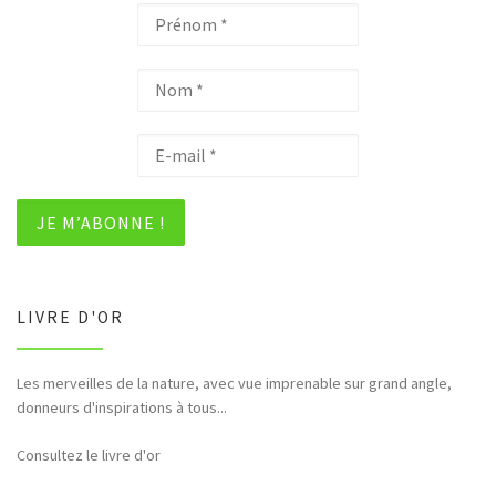
LIVRE D'OR
Les merveilles de la nature, avec vue imprenable sur grand angle,
Bonjour et merci pour tous ces hommages rendus à la nature (faune,
donneurs d'inspirations à tous...
flore,etc...)
Consultez le livre d'or