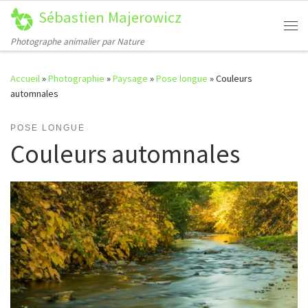
Sébastien Majerowicz
Passer au contenu
Me
Photographe animalier par Nature
Accueil
»
Photographie
»
Paysage
»
Pose longue
»
Couleurs
automnales
POSE LONGUE
Couleurs automnales