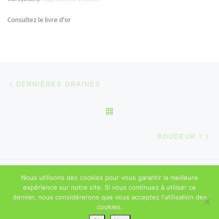
Consultez le livre d'or
Parcourir les articles
Article précédent
DERNIÈRES GRAINES
RETOUR À LA LISTE DES
Ar
BOUDEUR ?
© 2026
Sébastien Majerowicz
–
Mentions légales
– Tous droits
Nous utilisons des cookies pour vous garantir la meilleure
réservés
expérience sur notre site. Si vous continuez à utiliser ce
dernier, nous considérerons que vous acceptez l'utilisation des
cookies.