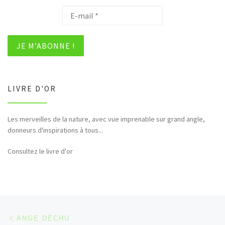
LIVRE D'OR
Les merveilles de la nature, avec vue imprenable sur grand angle,
Bonjour et merci pour tous ces hommages rendus à la nature (faune,
donneurs d'inspirations à tous...
flore,etc...)
Consultez le livre d'or
Parcourir les articles
Article précédent
ANGE DÉCHU