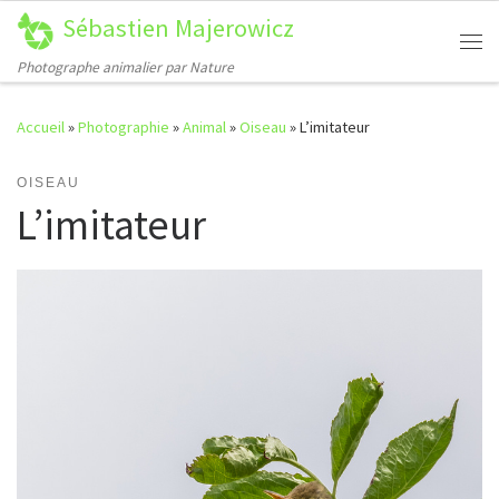
Sébastien Majerowicz
Passer au contenu
Me
Photographe animalier par Nature
Accueil
»
Photographie
»
Animal
»
Oiseau
»
L’imitateur
OISEAU
L’imitateur