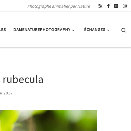
Photographe animalier par Nature
Se
LES
DAMENATUREPHOTOGRAPHY
ÉCHANGES
s rubecula
re 2017