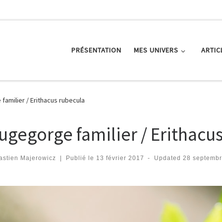
PRÉSENTATION
MES UNIVERS
ARTIC
amilier / Erithacus rubecula
ugegorge familier / Erithacu
astien Majerowicz
|
Publié le
13 février 2017
-
Updated
28 septemb
igation des images