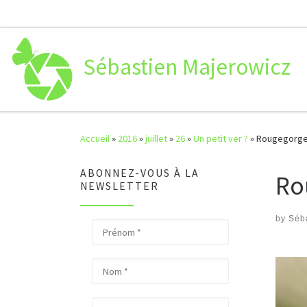
Passer au contenu
Sébastien Majerowicz
Accueil
»
2016
»
juillet
»
26
»
Un petit ver ?
»
Rougegorge f
ABONNEZ-VOUS À LA
Ro
NEWSLETTER
by
Séb
Nav