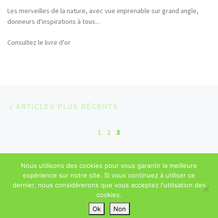
Les merveilles de la nature, avec vue imprenable sur grand angle,
donneurs d'inspirations à tous...
Consultez le livre d'or
Navigation dans les articles
Articles plus récents
ARTICLES PLUS RÉCENTS
1
2
3
Nous utilisons des cookies pour vous garantir la meilleure
© 2026
Sébastien Majerowicz
–
Mentions légales
– Tous droits
expérience sur notre site. Si vous continuez à utiliser ce
réservés
dernier, nous considérerons que vous acceptez l'utilisation des
cookies.
Ok
Non