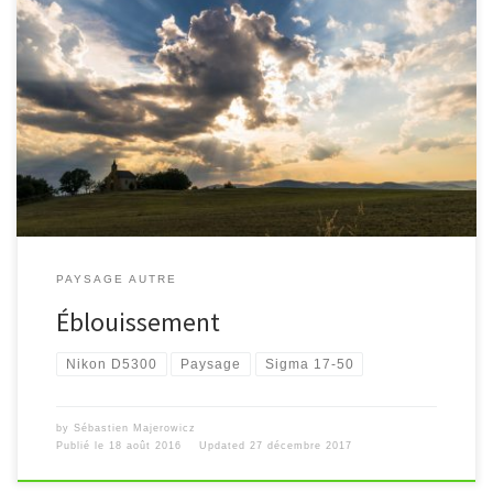
[…]
PAYSAGE AUTRE
Éblouissement
Nikon D5300
Paysage
Sigma 17-50
by
Sébastien Majerowicz
Publié le
18 août 2016
Updated
27 décembre 2017